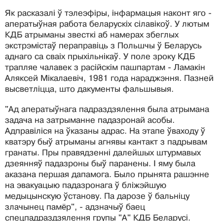
Як расказалі ў тэлеэфіры, інфармацыя наконт яго -
аператыўная работа беларускіх сілавікоў. У лютым
КДБ атрыманы звесткі аб намерах збеглых
экстрэмістаў пераправіць з Польшчы ў Беларусь
аднаго са сваіх прыхільнікаў. У поле зроку КДБ
трапляе чалавек з расійскім пашпартам - Ламакін
Аляксей Мікалаевіч, 1981 года нараджэння. Пазней
высветліцца, што дакументы фальшывыя.
"Ад аператыўнага падраздзялення была атрымана
задача на затрыманне падазронай асобы.
Адправіліся на ўказаны адрас. На этапе ўваходу ў
кватэру быў атрыманы агнявы кантакт з падрывам
гранаты. Пры правядзенні далейшых штурмавых
дзеянняў падазроны быў паранены. І яму была
аказана першая дапамога. Было прынята рашэнне
на эвакуацыю падазронага ў бліжэйшую
медыцынскую ўстанову. Па дарозе ў бальніцу
злачынец памёр", - адзначыў баец
спецпадраздзялення групы "А" КДБ Беларусі.