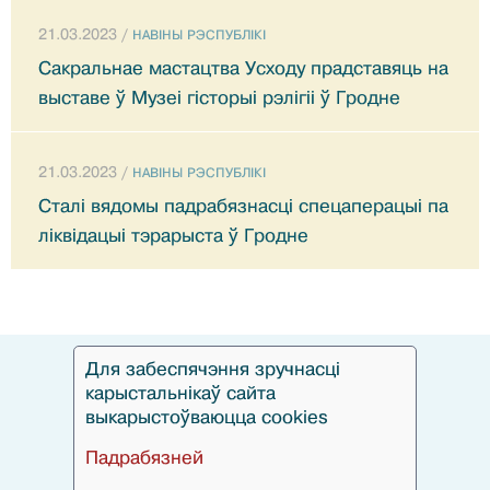
21.03.2023 /
НАВIНЫ РЭСПУБЛIКI
Сакральнае мастацтва Усходу прадставяць на
выставе ў Музеі гісторыі рэлігіі ў Гродне
21.03.2023 /
НАВIНЫ РЭСПУБЛIКI
Сталі вядомы падрабязнасці спецаперацыі па
ліквідацыі тэрарыста ў Гродне
Для забеспячэння зручнасці
карыстальнікаў сайта
выкарыстоўваюцца cookies
Падрабязней