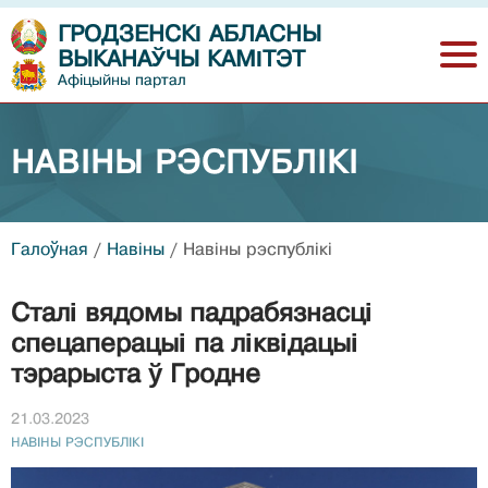
ГРОДЗЕНСКІ АБЛАСНЫ
ВЫКАНАЎЧЫ КАМІТЭТ
Афіцыйны партал
НАВIНЫ РЭСПУБЛIКI
Галоўная
/
Навiны
/
Навiны рэспублiкi
Сталі вядомы падрабязнасці
спецаперацыі па ліквідацыі
тэрарыста ў Гродне
21.03.2023
НАВIНЫ РЭСПУБЛIКI