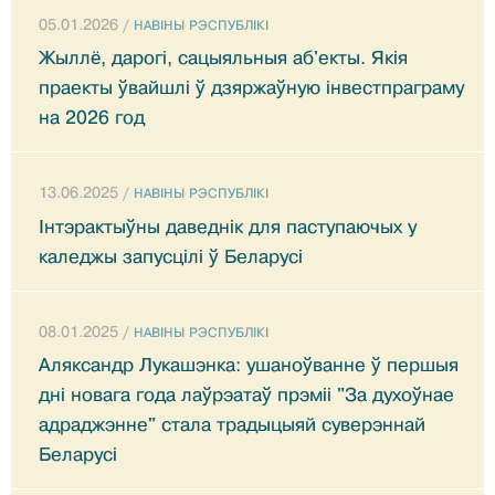
05.01.2026 /
НАВIНЫ РЭСПУБЛIКI
Жыллё, дарогі, сацыяльныя аб'екты. Якія
праекты ўвайшлі ў дзяржаўную інвестпраграму
на 2026 год
13.06.2025 /
НАВIНЫ РЭСПУБЛIКI
Інтэрактыўны даведнік для паступаючых у
каледжы запусцілі ў Беларусі
08.01.2025 /
НАВIНЫ РЭСПУБЛIКI
Аляксандр Лукашэнка: ушаноўванне ў першыя
дні новага года лаўрэатаў прэміі "За духоўнае
адраджэнне" стала традыцыяй суверэннай
Беларусі