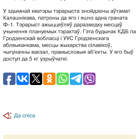
У здымнай кватэры тэрарыста знойдзены аўтамат
Калашнікава, патроны да яго і яшчэ адна граната
Ф-1. Тэрарыст ажыццяўляў даразведку месцаў
учынення плануемых тэрактаў. Гэта будынак КДБ па
Гродзенскай вобласці і УУС Гродзенскага
аблвыканкама, месцы жыхарства сілавікоў,
чыгуначны вакзал, прамысловыя аб'екты. У яго быў
доступ да 5 кг узрыўчаткі.
Да спіса