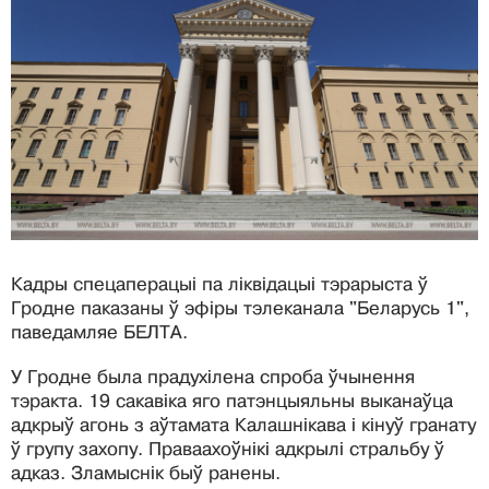
Кадры спецаперацыі па ліквідацыі тэрарыста ў
Гродне паказаны ў эфіры тэлеканала "Беларусь 1",
паведамляе БЕЛТА.
У Гродне была прадухілена спроба ўчынення
тэракта. 19 сакавіка яго патэнцыяльны выканаўца
адкрыў агонь з аўтамата Калашнікава і кінуў гранату
ў групу захопу. Праваахоўнікі адкрылі стральбу ў
адказ. Зламыснік быў ранены.