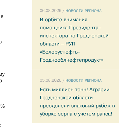
06.08.2026 /
НОВОСТИ РЕГИОНА
ее
В орбите внимания
помощника Президента–
инспектора по Гродненской
о
области – РУП
«Белоруснефть-
Гроднооблнефтепродукт»
му
а.
05.08.2026 /
НОВОСТИ РЕГИОНА
Есть миллион тонн! Аграрии
Гродненской области
преодолели знаковый рубеж в
0%
уборке зерна с учетом рапса!
х