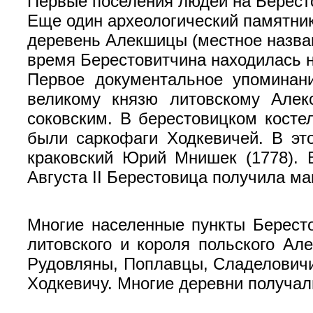
Первые поселения людей на Берестов
Еще один археологический памятни
деревень Алекшицы (местное назван
время Берестовитчина находилась н
Первое документальное упоминан
великому князю литовскому Алекс
соковским. В берестовицком костел
были саркофаги Ходкевичей. В эт
краковский Юрий Мнишек (1778). В
Августа II Берестовица получила ма
Многие населенные пункты Берест
литовского и короля польского Ал
Рудовляны, Поплавцы, Сладеловичи
Ходкевичу. Многие деревни получал