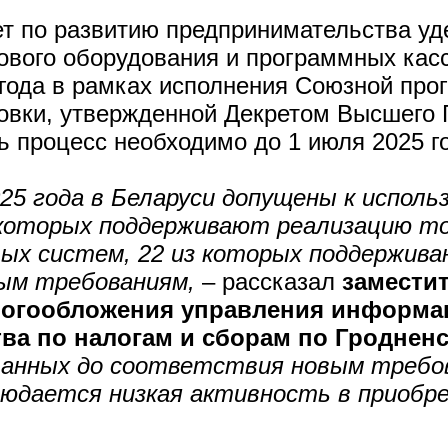
т по развитию предпринимательства уд
ового оборудования и программных кас
 года в рамках исполнения Союзной про
вки, утвержденной Декретом Высшего Г
ь процесс необходимо до 1 июля 2025 г
25 года в Беларуси допущены к исполь
 которых поддерживают реализацию то
вых систем, 22 из которых поддержив
ым требованиям,
– рассказал
замести
алогообложения управления информ
ва по налогам и сборам по Гроднен
анных до соответствия новым требов
юдается низкая активность в приобре