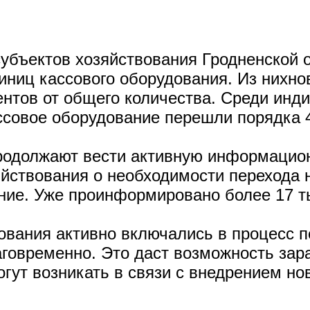
субъектов хозяйствования Гродненской 
иниц кассового оборудования. Из нихн
центов от общего количества. Среди ин
ссовое оборудование перешли порядка 
родолжают вести активную информацион
ствования о необходимости перехода н
ние. Уже проинформировано более 17 т
ования активно включались в процесс п
аговременно. Это даст возможность за
ут возникать в связи с внедрением нов