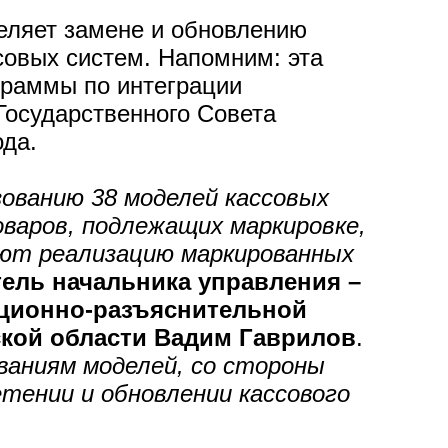
еляет замене и обновлению
совых систем. Напомним: эта
граммы по интеграции
осударственного Совета
ода.
зованию 38 моделей кассовых
варов, подлежащих маркировке,
ают реализацию маркированных
тель начальника управления –
ационно-разъяснительной
ской области Вадим Гаврилов
.
аниям моделей, со стороны
тении и обновлении кассового