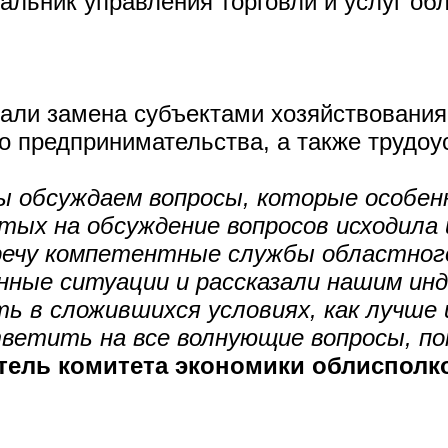
альник управления торговли и услуг об
али замена субъектами хозяйствования
го предпринимательства, а также трудоу
ы обсуждаем вопросы, которые особен
тых на обсуждение вопросов исходила
тречу компетентные службы областног
нные ситуации и рассказали нашим ин
ь в сложившихся условиях, как лучше
ветить на все волнующие вопросы, по
тель комитета экономики облисполк