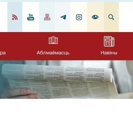
ра
Аблмаёмасць
Навіны