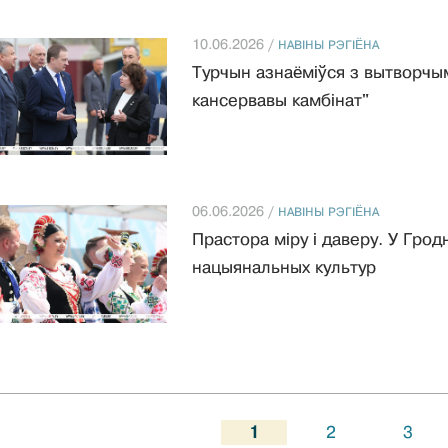
10.06.2026 /
НАВIНЫ РЭГIЁНА
Турчын азнаёміўся з вытворчым
кансервавы камбінат"
06.06.2026 /
НАВIНЫ РЭГIЁНА
Прастора міру і даверу. У Гро
нацыянальных культур
1
2
3