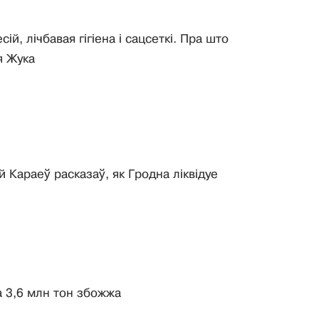
, лічбавая гігіена і сацсеткі. Пра што
я Жука
 Караеў расказаў, як Гродна ліквідуе
а 3,6 млн тон збожжа