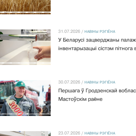
31.07.2026 /
НАВIНЫ РЭГIЁНА
У Беларусі зацверджаны палажэ
інвентарызацыі сістэм пітнога
30.07.2026 /
НАВIНЫ РЭГIЁНА
Першага ў Гродзенскай вобласц
Мастоўскім раёне
23.07.2026 /
НАВIНЫ РЭГIЁНА