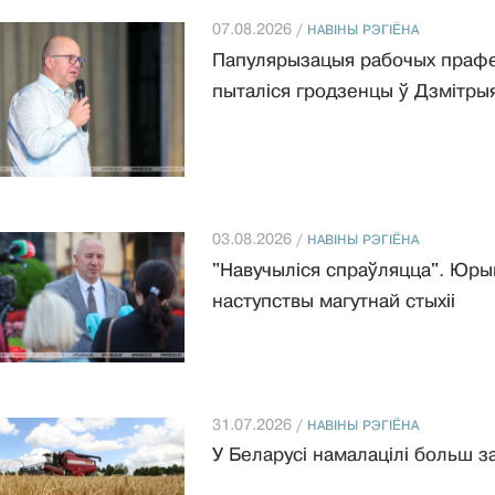
07.08.2026 /
НАВIНЫ РЭГIЁНА
Папулярызацыя рабочых прафесій
пыталіся гродзенцы ў Дзмітры
03.08.2026 /
НАВIНЫ РЭГIЁНА
"Навучыліся спраўляцца". Юрый
наступствы магутнай стыхіі
31.07.2026 /
НАВIНЫ РЭГIЁНА
У Беларусі намалацілі больш з