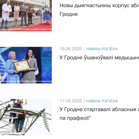
Новы дыягнастычны корпус абла
Гродне
19.06.2026 /
НАВIНЫ РЭГIЁНА
У Гродне ўшаноўвалі медыцынск
17.06.2026 /
НАВIНЫ РЭГIЁНА
У Гродне стартавалі абласныя
па прафесіі"