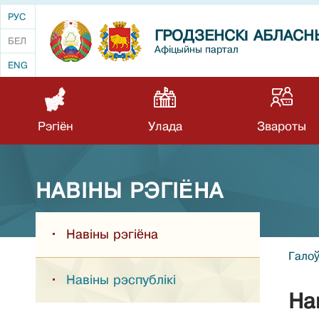
РУС
ГРОДЗЕНСКІ АБЛАСН
БЕЛ
Афіцыйны партал
ENG
Рэгіён
Улада
Звароты
НАВIНЫ РЭГIЁНА
Навiны рэгiёна
Гало
Навiны рэспублiкi
На