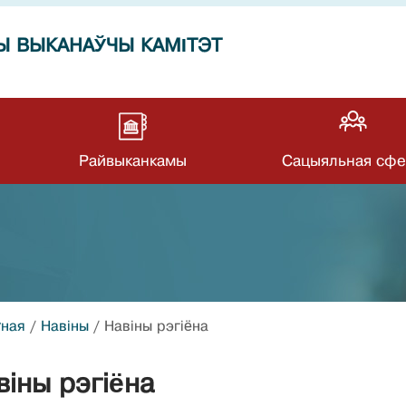
Ы ВЫКАНАЎЧЫ КАМІТЭТ
Райвыканкамы
Сацыяльная сфе
ўная
/
Навiны
/
Навiны рэгiёна
вiны рэгiёна