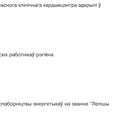
снога клінічнага кардыяцэнтра адкрылі ў
іх работнікаў рэгіёна
 спаборніцтвы энергетыкаў на званне "Лепшы