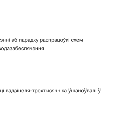
нні аб парадку распрацоўкі схем і
 водазабеспячэння
і вадзіцеля-трохтысячніка ўшаноўвалі ў