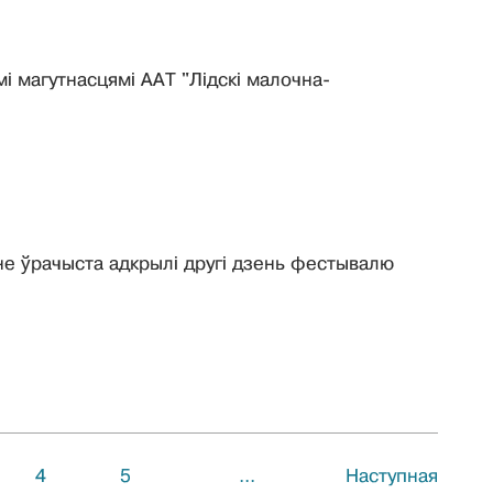
і магутнасцямі ААТ "Лідскі малочна-
дне ўрачыста адкрылі другі дзень фестывалю
4
5
...
Наступная