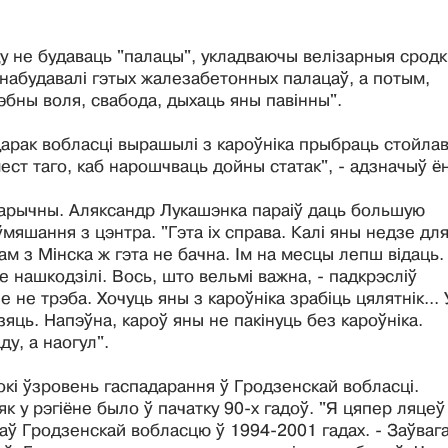
у не будаваць "палацы", укладваючы велізарныя сродкі
набудавалі гэтых жалезабетонных палацаў, а потым,
эбны воля, свабода, дыхаць яны павінны".
адарак вобласці вырашылі з кароўніка прыбраць стойла
ест таго, каб нарошчваць дойны статак", - адзначыў ён
эгарычны. Аляксандр Лукашэнка параіў даць большую
мяшання з цэнтра. "Гэта іх справа. Калі яны недзе дл
м з Мінска ж гэта не бачна. Ім на месцы лепш відаць.
 не нашкодзілі. Вось, што вельмі важна, - падкрэсліў
 не трэба. Хочуць яны з кароўніка зрабіць цялятнік... У
дзяць. Напэўна, кароў яны не пакінуць без кароўніка.
ду, а наогул".
кі ўзровень гаспадарання ў Гродзенскай вобласці.
як у рэгіёне было ў пачатку 90-х гадоў. "Я цяпер ляцеў 
ваў Гродзенскай вобласцю ў 1994-2001 гадах. - Заўваг