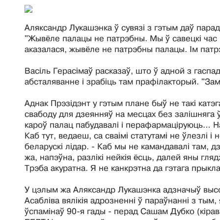
Аляксандр Лукашэнка ў сувязі з гэтым даў парад
"Жывёле палацы не патрэбны. Мы ў савецкі час 
аказалася, жывёле не патрэбны палацы. Ім патр
Васіль Герасімаў расказаў, што ў адной з гасп
абсталяванне і зрабіць там прафілакторый. "Зам
Аднак Прэзідэнт у гэтым плане быў не такі кат
свабоду для дзеянняў на месцах без залішняга ў
кароў палац пабудавалі і перафармаціруюць… На
Каб тут, ведаеш, са сваімі статутамі не ўлезлі і
беларускі лідар. - Каб мы не камандавалі там, дзе
жа, напэўна, разлікі нейкія ёсць, далей яны гля
Трэба акуратна. Я не канкрэтна да гэтага прыкла
У цэлым жа Аляксандр Лукашэнка адзначыў высо
Асабліва вялікія адрозненні ў параўнанні з тым, 
ўспамінаў 90-я гады - перад Сашам Дубко (кіра