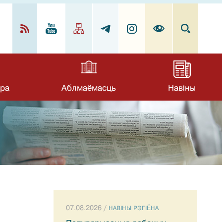
ра
Аблмаёмасць
Навіны
07.08.2026 /
НАВIНЫ РЭГIЁНА