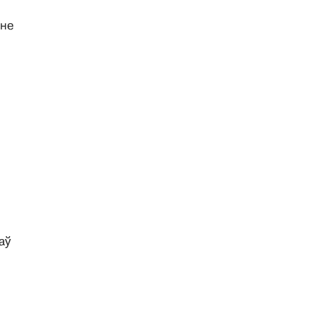
 не
аў