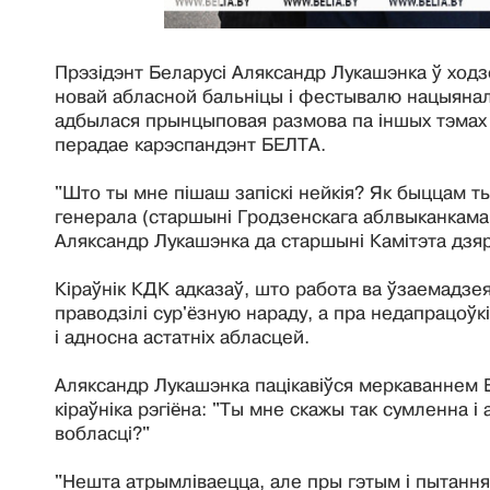
Прэзідэнт Беларусі Аляксандр Лукашэнка ў ходз
новай абласной бальніцы і фестывалю нацыянал
адбылася прынцыповая размова па іншых тэмах -
перадае карэспандэнт БЕЛТА.
"Што ты мне пішаш запіскі нейкія? Як быццам т
генерала (старшыні Гродзенскага аблвыканкама 
Аляксандр Лукашэнка да старшыні Камітэта дзя
Кіраўнік КДК адказаў, што работа ва ўзаемадзея
праводзілі сур'ёзную нараду, а пра недапрацоўкі
і адносна астатніх абласцей.
Аляксандр Лукашэнка пацікавіўся меркаваннем Ва
кіраўніка рэгіёна: "Ты мне скажы так сумленна і
вобласці?"
"Нешта атрымліваецца, але пры гэтым і пытанняў 