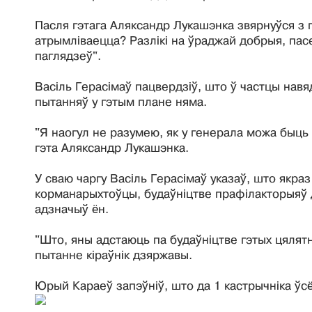
Пасля гэтага Аляксандр Лукашэнка звярнуўся з 
атрымліваецца? Разлікі на ўраджай добрыя, пасе
паглядзеў".
Васіль Герасімаў пацвердзіў, што ў частцы нав
пытанняў у гэтым плане няма.
"Я наогул не разумею, як у генерала можа быць 
гэта Аляксандр Лукашэнка.
У сваю чаргу Васіль Герасімаў указаў, што якраз
корманарыхтоўцы, будаўніцтве прафілакторыяў дл
адзначыў ён.
"Што, яны адстаюць па будаўніцтве гэтых цялятні
пытанне кіраўнік дзяржавы.
Юрый Караеў запэўніў, што да 1 кастрычніка ўс