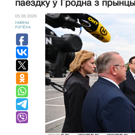
паездку ў Гродна з прынц
05.06.2026
НАВIНЫ
РЭГIЁНА