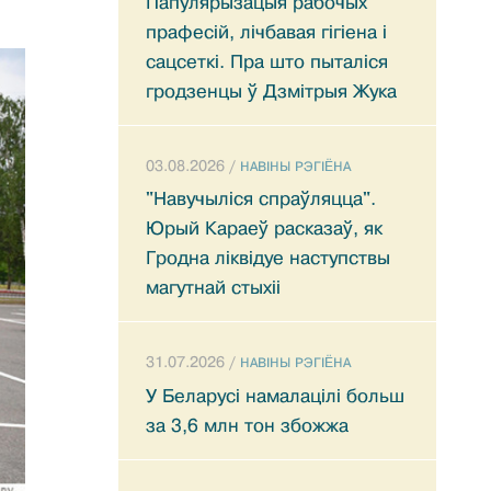
Папулярызацыя рабочых
прафесій, лічбавая гігіена і
сацсеткі. Пра што пыталіся
гродзенцы ў Дзмітрыя Жука
03.08.2026 /
НАВIНЫ РЭГIЁНА
"Навучыліся спраўляцца".
Юрый Караеў расказаў, як
Гродна ліквідуе наступствы
магутнай стыхіі
31.07.2026 /
НАВIНЫ РЭГIЁНА
У Беларусі намалацілі больш
за 3,6 млн тон збожжа