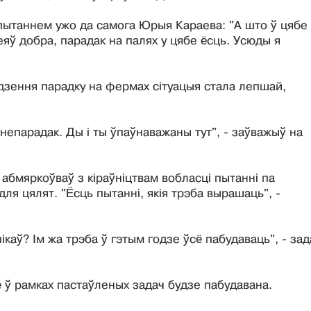
пытаннем ужо да самога Юрыя Караева: "А што ў цябе
яў добра, парадак на палях у цябе ёсць. Усюды я
ядзення парадку на фермах сітуацыя стала лепшай,
непарадак. Ды і ты ўпаўнаважаны тут", - заўважыў на
 абмяркоўваў з кіраўніцтвам вобласці пытанні па
я цялят. "Ёсць пытанні, якія трэба вырашаць", -
каў? Ім жа трэба ў гэтым годзе ўсё пабудаваць", - зад
ё ў рамках пастаўленых задач будзе пабудавана.