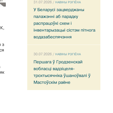
31.07.2026 /
НАВIНЫ РЭГIЁНА
У Беларусі зацверджаны
палажэнні аб парадку
распрацоўкі схем і
К,
інвентарызацыі сістэм пітнога
водазабеспячэння
 з
ся
30.07.2026 /
НАВIНЫ РЭГIЁНА
Першага ў Гродзенскай
з
вобласці вадзіцеля-
 як
трохтысячніка ўшаноўвалі ў
Мастоўскім раёне