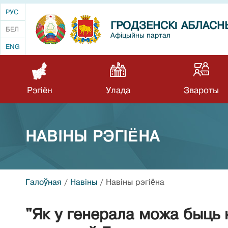
РУС
ГРОДЗЕНСКІ АБЛАСН
БЕЛ
Афіцыйны партал
ENG
Рэгіён
Улада
Звароты
НАВIНЫ РЭГIЁНА
Галоўная
/
Навiны
/
Навiны рэгiёна
"Як у генерала можа быць