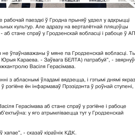
е рабочай паездкі ў Гродна прыняў удзел у адкрыцці
ьных культур. Але адразу на верталётнай пляцоўцы
 аб стане спраў у Гродзенскай вобласці і рабоце ў АП
ы не ўпаўнаважаны ў мяне па Гродзенскай вобласці. Ты
Юрыя Караева. - Заўвага БЕЛТА) патрабуй", - звярнуў
ржкантролю Васіля Герасімава.
нні з абласнымі ўладамі вядзецца, і гэтымі днямі якра
 ў рэгіёне ён інфармаваў Прэзідэнта ў роўнай ступені,
сіля Герасімава аб стане спраў у рэгіёне і рабоце
 аб'ектыўна: у яго атрымліваецца тут у Гродзенскай
хапае", - сказаў кіраўнік КДК.