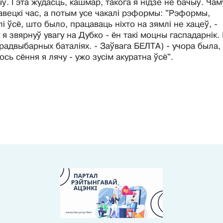
. Гэта жудасць, кашмар, такога я нідзе не бачыў. Чам
авецкі час, а потым усе чакалі рэформы: "Рэформы,
 ўсё, што было, працаваць ніхто на зямлі не хацеў, -
 я звярнуў увагу на Дубко - ён такі моцны гаспадарнік.
радвыбарных баталіях. - Заўвага БЕЛТА) - учора была,
сь сёння я лячу - ужо зусім акуратна ўсё".