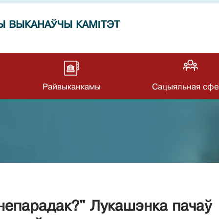
Ы ВЫКАНАЎЧЫ КАМІТЭТ
Райвыканкамы
Сацыяльная сфе
 непарадак?" Лукашэнка пачаў