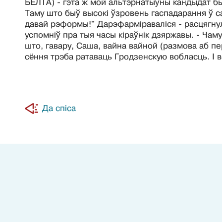
БЕЛТА) - гэта ж мой альтэрнатыўны кандыдат быў
Таму што быў высокі ўзровень гаспадарання ў с
давай рэформы!" Дарэфарміраваліся - расцягнулі
успомніў пра тыя часы кіраўнік дзяржавы. - Чаму
што, гавару, Саша, вайна вайной (размова аб пе
сёння трэба ратаваць Гродзенскую вобласць. І во
Да спіса