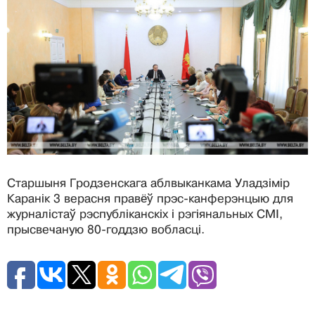
Cтаршыня Гродзенскага аблвыканкама Уладзімір
Каранік 3 верасня правёў прэс-канферэнцыю для
журналістаў рэспубліканскіх і рэгіянальных СМІ,
прысвечаную 80-годдзю вобласці.