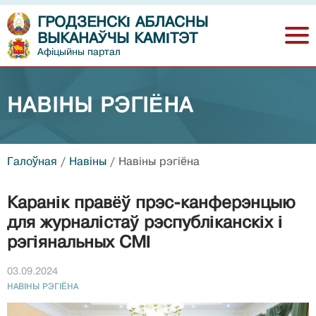
ГРОДЗЕНСКІ АБЛАСНЫ
ВЫКАНАЎЧЫ КАМІТЭТ
Афіцыйны партал
НАВIНЫ РЭГIЁНА
Галоўная
/
Навiны
/
Навiны рэгiёна
Каранік правёў прэс-канферэнцыю
для журналістаў рэспубліканскіх і
рэгіянальных СМІ
03.09.2024
НАВIНЫ РЭГIЁНА