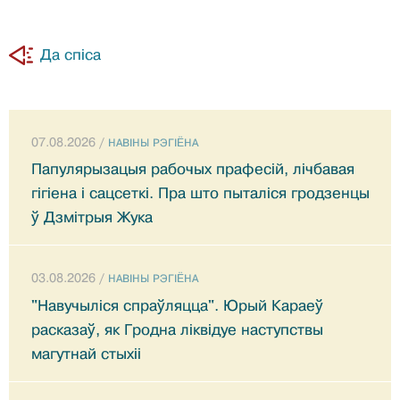
Да спіса
07.08.2026 /
НАВIНЫ РЭГIЁНА
Папулярызацыя рабочых прафесій, лічбавая
гігіена і сацсеткі. Пра што пыталіся гродзенцы
ў Дзмітрыя Жука
03.08.2026 /
НАВIНЫ РЭГIЁНА
"Навучыліся спраўляцца". Юрый Караеў
расказаў, як Гродна ліквідуе наступствы
магутнай стыхіі