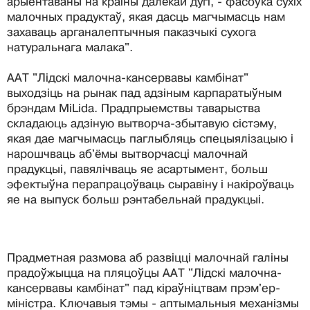
арыентаваны на краіны далёкай дугі, - фасоўка сухіх
малочных прадуктаў, якая дасць магчымасць нам
захаваць арганалептычныя паказчыкі сухога
натуральнага малака".
ААТ "Лідскі малочна-кансервавы камбінат"
выходзіць на рынак пад адзіным карпаратыўным
брэндам MiLida. Прадпрыемствы таварыства
складаюць адзіную вытворча-збытавую сістэму,
якая дае магчымасць паглыбляць спецыялізацыю і
нарошчваць аб'ёмы вытворчасці малочнай
прадукцыі, павялічваць яе асартымент, больш
эфектыўна перапрацоўваць сыравіну і накіроўваць
яе на выпуск больш рэнтабельнай прадукцыі.
Прадметная размова аб развіцці малочнай галіны
прадоўжыцца на пляцоўцы ААТ "Лідскі малочна-
кансервавы камбінат" пад кіраўніцтвам прэм'ер-
міністра. Ключавыя тэмы - аптымальныя механізмы