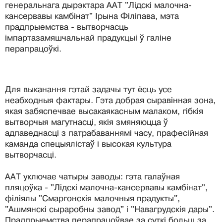
генеральнага дырэктара ААТ "Лідскі малочна-
кансервавы камбінат" Ірына Філіпава, мэта
прадпрыемства - вытворчасць
імпартазамяшчальнай прадукцыі ў галіне
перапрацоўкі.
Для выканання гэтай задачы тут ёсць усе
неабходныя фактары. Гэта добрая сыравінная зона,
якая забяспечвае высакаякасным малаком, гібкія
вытворчыя магутнасці, якія змяняюцца ў
адпаведнасці з патрабаваннямі часу, прафесійная
каманда спецыялістаў і высокая культура
вытворчасці.
ААТ уключае чатыры заводы: гэта галаўная
пляцоўка - "Лідскі малочна-кансервавы камбінат",
філіялы "Смаргонскія малочныя прадукты",
"Ашмянскі сыраробны завод" і "Навагрудскія дары".
Прадпрыемства перапрацоўвае за суткі больш за