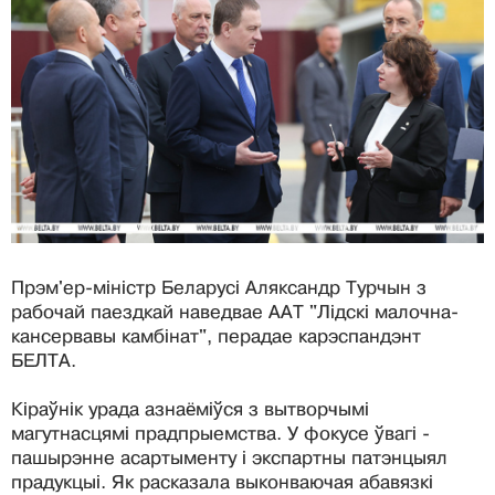
Прэм'ер-міністр Беларусі Аляксандр Турчын з
рабочай паездкай наведвае ААТ "Лідскі малочна-
кансервавы камбінат", перадае карэспандэнт
БЕЛТА.
Кіраўнік урада азнаёміўся ​​з вытворчымі
магутнасцямі прадпрыемства. У фокусе ўвагі -
пашырэнне асартыменту і экспартны патэнцыял
прадукцыі. Як расказала выконваючая абавязкі