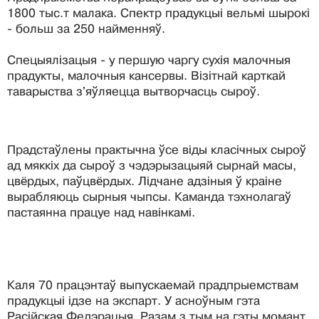
1800 тыс.т малака. Спектр прадукцыі вельмі шырокі
- больш за 250 найменняў.
Спецыялізацыя - у першую чаргу сухія малочныя
прадукты, малочныя кансервы. Візітнай карткай
таварыства з'яўляецца вытворчасць сыроў.
Прадстаўлены практычна ўсе віды класічных сыроў
ад мяккіх да сыроў з чэдэрызацыяй сырнай масы,
цвёрдых, паўцвёрдых. Лідчане адзіныя ў краіне
вырабляюць сырныя чыпсы. Каманда тэхнолагаў
пастаянна працуе над навінкамі.
Каля 70 працэнтаў выпускаемай прадпрыемствам
прадукцыі ідзе на экспарт. У асноўным гэта
Расійская Федэрацыя. Разам з тым на гэты момант