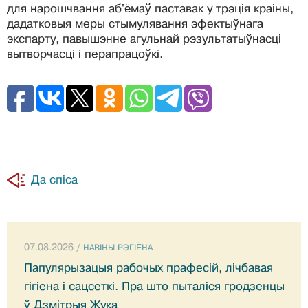
для нарошчвання аб'ёмаў паставак у трэція краіны,
дадатковыя меры стымулявання эфектыўнага
экспарту, павышэнне агульнай рэзультатыўнасці
вытворчасці і перапрацоўкі.
Да спіса
07.08.2026 /
НАВIНЫ РЭГIЁНА
Папулярызацыя рабочых прафесій, лічбавая
гігіена і сацсеткі. Пра што пыталіся гродзенцы
ў Дзмітрыя Жука