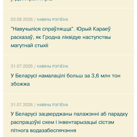
03.08.2026 /
НАВIНЫ РЭГIЁНА
"Навучыліся спраўляцца". Юрый Караеў
расказаў, як Гродна ліквідуе наступствы
магутнай стыхіі
31.07.2026 /
НАВIНЫ РЭГIЁНА
У Беларусі намалацілі больш за 3,6 млн тон
збожжа
31.07.2026 /
НАВIНЫ РЭГIЁНА
У Беларусі зацверджаны палажэнні аб парадку
распрацоўкі схем і інвентарызацыі сістэм
пітнога водазабеспячэння