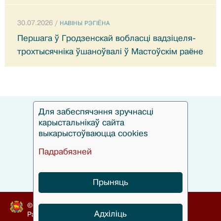
30.07.2026 /
НАВIНЫ РЭГIЁНА
Першага ў Гродзенскай вобласці вадзіцеля-
трохтысячніка ўшаноўвалі ў Мастоўскім раёне
Для забеспячэння зручнасці
карыстальнікаў сайта
выкарыстоўваюцца cookies
Падрабязней
Прыняць
© Гродзенскі аблвыканкам, 2010-2024
Адхіліць
Распрацоўка
БЕЛТА