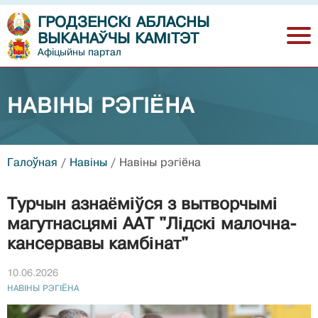
ГРОДЗЕНСКІ АБЛАСНЫ
ВЫКАНАЎЧЫ КАМІТЭТ
Афіцыйны партал
НАВIНЫ РЭГIЁНА
Галоўная
/
Навiны
/
Навiны рэгiёна
Турчын азнаёміўся з вытворчымі
магутнасцямі ААТ "Лідскі малочна-
кансервавы камбінат"
10.06.2026
НАВIНЫ РЭГIЁНА