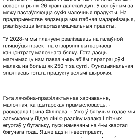
асвоены рынкі 26 краін далёкай дугі. У асноўным за
мяжу пастаўляюцца сухія малочныя прадукты. На
прадпрыемстве вядзецца маштабная мадэрнізацыя,
рэалізуюцца імпартазамяшчальныя праекты.
"У 2028-м мы плануем рэалізаваць на галаўной
пляцоўцы праект па стварэнні вытворчасці
канцэнтрату малочнага бялку. Гэта дасць
магчымасць нам павялічыць аб'ём перапрацоўкі
малака на больш як 250 т за суткі. Функцыянальная
значнасць гэтага прадукту вельмі шырокая.
Гэта лячэбна-прафілактычнае харчаванне,
малочная, кандытарская прамысловасць, -
расказала Ірына Філіпава. - Ужо ў бягучым годзе мы
запускаем у Лідзе лінію разліву малака і пітных
ёгуртаў у бутэльку, пуск намечаны на 4-ы квартал
бягучага года. Яшчэ адзін інвестпраект,