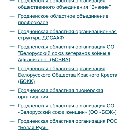
Гродненская областная организация
общественного объединения "Знание"
Гродненское областное объединение
профсоюзов
Гродненская областная организационная
структура ДОСААФ
Гродненская областная организация ОО
"Белорусский союз ветеранов войны в
Афганитане" (БСВВА)
Гродненская областная организация
Белорусского Общества Красного Креста
(БОКК)
Гродненская областная пионерская
организация
Гродненская областная организация ОО
«Белорусский союз женщин» (ОО «БСЖ»)
Гродненская областная организация РОО
"Белая Русь"