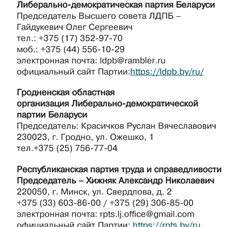
Л
иберально-демократическая партия
Б
еларуси
Председатель Высшего совета ЛДПБ –
Гайдукевич Олег Сергеевич
тел.: +375 (17) 352-97-70
моб.: +375 (44) 556-10-29
электронная почта: ldpb@rambler.ru
официальный сайт Партии:
https://ldpb.by/ru/
Гродненская областная
организация Либерально-демократической
партии Беларуси
Председатель: Красичков Руслан Вячеславович
230023, г. Гродно, ул. Ожешко, 1
тел.+375 (25) 756-77-04
Республиканская партия труда и справедливости
Председатель
– Хижняк Александр Николаевич
220050, г. Минск, ул. Свердлова, д. 2
+375 (33) 603-86-00 / +375 (29) 306-85-00
электронная почта: rpts.lj.office@gmail.com
официальный сайт Партии:
https://rpts.by/ru