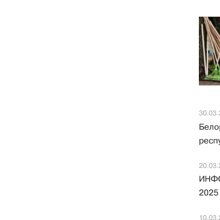
30.03.
Бело
респ
20.03.
ИНФО
2025
10.03.