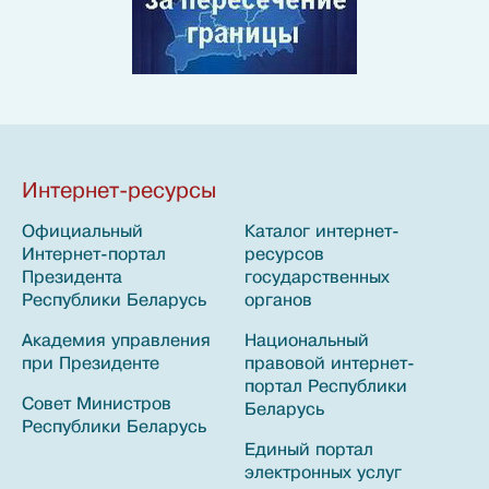
Интернет-ресурсы
Официальный
Каталог интернет-
Эл
Интернет-портал
ресурсов
ау
Президента
государственных
Бе
Республики Беларусь
органов
Гл
Академия управления
Национальный
На
при Президенте
правовой интернет-
Ре
портал Республики
по
Совет Министров
Беларусь
об
Республики Беларусь
Единый портал
Св
электронных услуг
эк