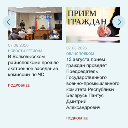
07.08.2026
07.08.2026
НОВОСТИ РЕГИОНА
ОБЛИСПОЛКОМ
В Волковысском
13 августа прием
райисполкоме прошло
граждан проведет
0
экстренное заседание
Председатель
Н
комиссии по ЧС
Государственного
И
военно-промышленного
з
ПОДРОБНЕЕ
комитета Республики
р
Беларусь Пантус
Дмитрий
П
Александрович
ПОДРОБНЕЕ