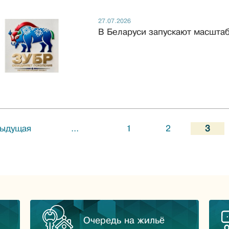
27.07.2026
В Беларуси запускают масшта
ыдущая
...
1
2
3
Очередь на жильё