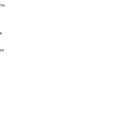
ти
в
ли