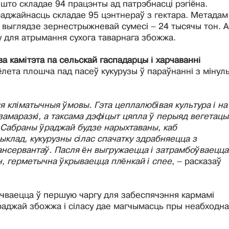
 што складае 94 працэнты ад патрэбнасці рэгіёна.
раджайнасць складае 95 цэнтнераў з гектара. Метадам
 выглядзе зернестрыжневай сумесі – 24 тысячы тон. 
 для атрымання сухога таварнага збожжа.
ва камітэта па сельскай гаспадарцы і харчаванні
сёлета плошча пад пасеў кукурузы ў параўнанні з мінул
я кліматычныя ўмовы. Гэта цеплалюбівая культура і на
замаразкі, а таксама дэфіцыт цяпла ў перыяд вегетацыі
. Сабраны ўраджай будзе нарыхтаваны, каб
ыклад, кукурузны сілас спачатку здрабняецца з
кансервантаў. Пасля ён выгружаецца і затрамбоўваецца
н, герметычна ўкрываецца плёнкай і спее
, – расказаў
шчваецца ў першую чаргу для забеспячэння кармамі
раджай збожжа і сіласу дае магчымасць пры неабходна