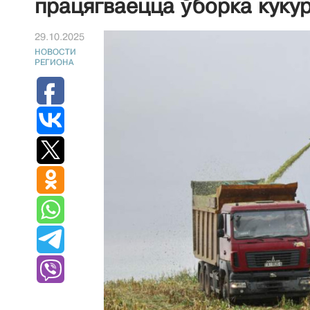
працягваецца ўборка куку
29.10.2025
НОВОСТИ
РЕГИОНА