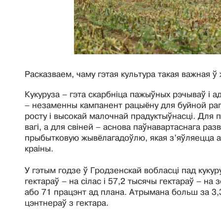
Расказваем, чаму гэтая культура такая важная ў
Кукуруза – гэта скарбніца пажыўных рэчываў і 
– незаменны кампанент рацыёну для буйной раг
росту і высокай малочнай прадуктыўнасці. Для п
вагі, а для свіней – аснова паўнавартаснага раз
прыбытковую жывёлагадоўлю, якая з’яўляецца ад
краіны.
У гэтым годзе ў Гродзенскай вобласці пад кукур
гектараў – на сілас і 57,2 тысячы гектараў – на
або 71 працэнт ад плана. Атрымана больш за 3
цэнтнераў з гектара.