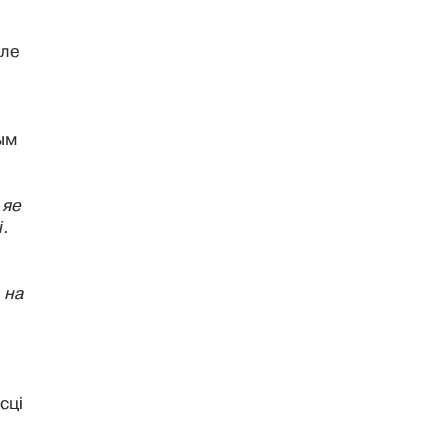
Але
ым
 яе
.
 на
сці