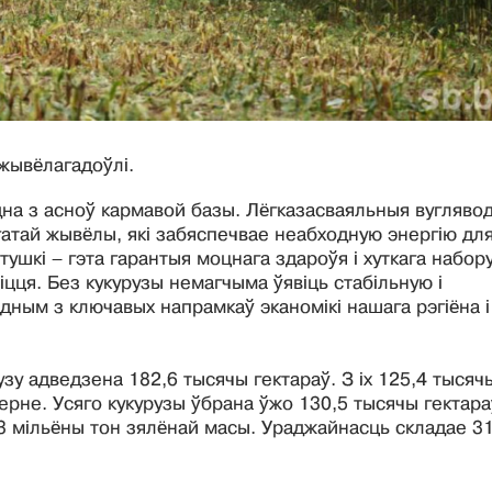
 жывёлагадоўлі.
адна з асноў кармавой базы. Лёгказасваяльныя вугляво
атай жывёлы, які забяспечвае неабходную энергію дл
тушкі – гэта гарантыя моцнага здароўя і хуткага набор
віцця. Без кукурузы немагчыма ўявіць стабільную і
ным з ключавых напрамкаў эканомікі нашага рэгіёна і
узу адведзена 182,6 тысячы гектараў. З іх 125,4 тысяч
 зерне. Усяго кукурузы ўбрана ўжо 130,5 тысячы гектара
,3 мільёны тон зялёнай масы. Ураджайнасць складае 3