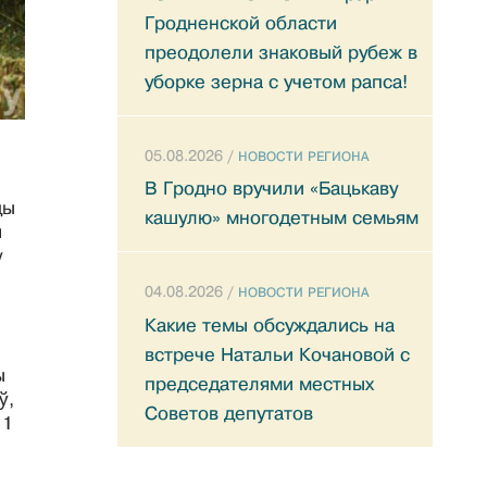
Гродненской области
преодолели знаковый рубеж в
уборке зерна с учетом рапса!
05.08.2026 /
НОВОСТИ РЕГИОНА
В Гродно вручили «Бацькаву
ды
кашулю» многодетным семьям
я
у
04.08.2026 /
НОВОСТИ РЕГИОНА
Какие темы обсуждались на
встрече Натальи Кочановой с
ы
председателями местных
ў,
Советов депутатов
11