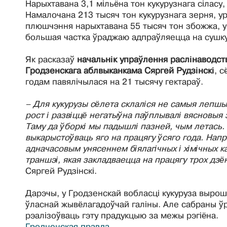
Нарыхтавана 3,1 мільёна тон кукурузнага сіласу,
Намалочана 213 тысяч тон кукурузнага зерня, у
плюшчэння нарыхтавана 55 тысяч тон збожжа, у
большая частка ўраджаю адпраўляецца на сушку
Як расказаў
начальнік упраўлення раслі­на­водст
Гродзенскага аблвыканкама Сяргей Рудзінскі
, 
годам павя­лічылася на 21 тысячу гектараў.
– Для кукурузы сёлета склаліся не самыя лепшы
рост і развіццё негатыўна паўплывалі вясновыя 
Таму да ўборкі мы падышлі пазней, чым летась
выкарыстоўваць яго на працягу ўсяго года. Напр
адначасовым унясеннем біялагічных і хімічных 
траншэі, якая закладваецца на працягу трох дзё
Сяргей Рудзінскі.
Дарэчы, у Гродзенскай вобласці кукуруза выро
ўласнай жывёлагадоўчай галіны. Але сабраны ў
рэалізоўваць гэту прадукцыю за межы рэгіёна.
Гродненская правда