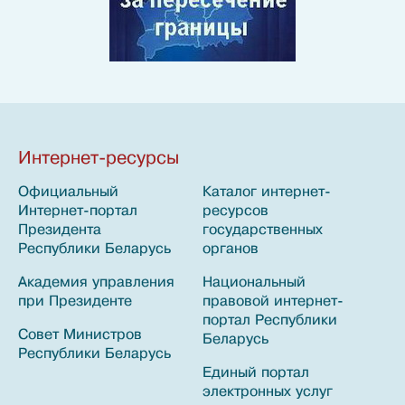
Интернет-ресурсы
Официальный
Каталог интернет-
Эл
Интернет-портал
ресурсов
ау
Президента
государственных
Бе
Республики Беларусь
органов
Гл
Академия управления
Национальный
На
при Президенте
правовой интернет-
Ре
портал Республики
по
Совет Министров
Беларусь
об
Республики Беларусь
Единый портал
Св
электронных услуг
эк