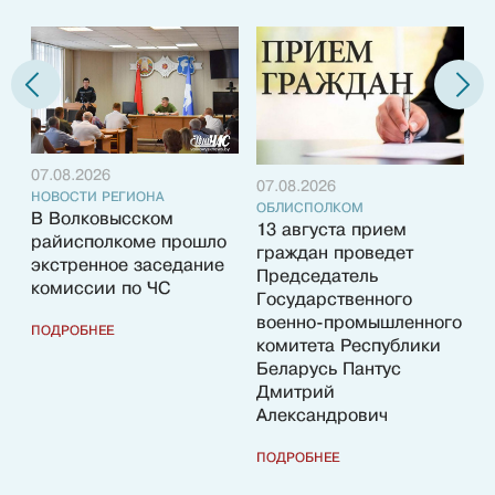
07.08.2026
07.08.2026
НОВОСТИ РЕГИОНА
ОБЛИСПОЛКОМ
В Волковысском
13 августа прием
райисполкоме прошло
граждан проведет
0
экстренное заседание
Председатель
Н
комиссии по ЧС
Государственного
И
военно-промышленного
з
ПОДРОБНЕЕ
комитета Республики
р
Беларусь Пантус
Дмитрий
П
Александрович
ПОДРОБНЕЕ