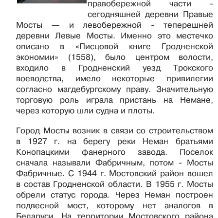
правобережной части -
сегодняшней деревни Правые
Мосты — и левобережной - теперешней
деревни Левые Мосты. Именно это местечко
описано в «Писцовой книге Гродненской
экономии» (1558), было центром волости,
входило в Гродненский уезд Трокского
воеводства, имело некоторые привилегии
согласно магдебургскому праву. Значительную
торговую роль играла пристань на Немане,
через которую шли судна и плоты.
Город Мосты возник в связи со строительством
в 1927 г. на берегу реки Неман братьями
Конопацкими фанерного завода. Поселок
сначала называли Фабричным, потом - Мосты
Фабричные. С 1944 г. Мостовский район вошел
в состав Гродненской области. В 1955 г. Мосты
обрели статус города. Через Неман построен
подвесной мост, которому нет аналогов в
Беларуси. На территории Мостовского района