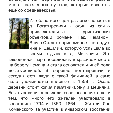
много населенных пунктов, которые известны
еще со средневековья.
Из областного центра легко попасть в
д. Богатыревичи - один из самых
привлекательных туристических
объектов.В романе «Над Неманом»
Элиза Ожешко припоминает легенду о
Яне и Цецилии, которую услышала во
время отдыха в д. Минявичи. Эта
влюбленная пара поселилась в красивом месте
на берегу Немана и стала основательницей рода
Богатыревичей. В деревне Богатыревичи и
сегодня есть люди с такой фамилией, а само
село упоминается впервые в 1558 г. Около
деревни стоит копия памятника Яну и Цецилии.
Богатыревичи оправдали свое название еще и
тем, что много его жителей участвовало в
восстаниях 1794 и 1863—1864 гг. Жителя Яна
Коменского за участие в январском восстании