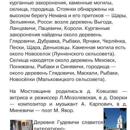
курганные захоронения, каменные могилы,
селища, городища. Стоянки обнаружены на
высоком берегу Немана и его притоков — Щары,
Зельвянки, Росси: возле деревень Выгода,
Ланцевичи, Пацевичи, Короли. Курганные
захоронения найдены около деревень
Глядовичи, Дубравка, Рыбаки, Ярчаки, Черлёнка,
Пески, Щара, Деньковцы. Каменная могила есть
около Новоселок (Лунненского сельсовета).
Селища находятся около деревень Меховск,
Понижаны, Рыбаки и Синявичи, городища —
около деревень Глядовичи, Маскали, Рыбаки,
Новосёлки (Мальковицкого сельсовета).
На Мостовщине родились:в д. Ковшово —
актриса и режиссер Л.Мозолевская, в д. Озерки
— композитор и музыкант А. Карпович, в д.
Миневичи — поэт М. Явор.
Деревня Гудевичи славится
литературно-