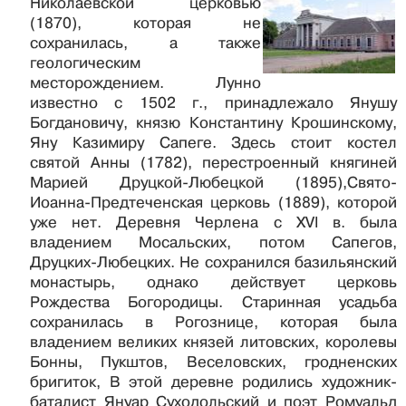
Николаевской церковью
(1870), которая не
сохранилась, а также
геологическим
месторождением. Лунно
известно с 1502 г., принадлежало Янушу
Богдановичу, князю Константину Крошинскому,
Яну Казимиру Сапеге. Здесь стоит костел
святой Анны (1782), перестроенный княгиней
Марией Друцкой-Любецкой (1895),Свято-
Иоанна-Предтеченская церковь (1889), которой
уже нет. Деревня Черлена с XVI в. была
владением Мосальских, потом Сапегов,
Друцких-Любецких. Не сохранился базильянский
монастырь, однако действует церковь
Рождества Богородицы. Старинная усадьба
сохранилась в Рогознице, которая была
владением великих князей литовских, королевы
Бонны, Пукштов, Веселовских, гродненских
бригиток, В этой деревне родились художник-
баталист Януар Суходольский и поэт Ромуальд