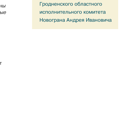
Гродненского областного
ны
исполнительного комитета
ные
Новограна Андрея Ивановича
т