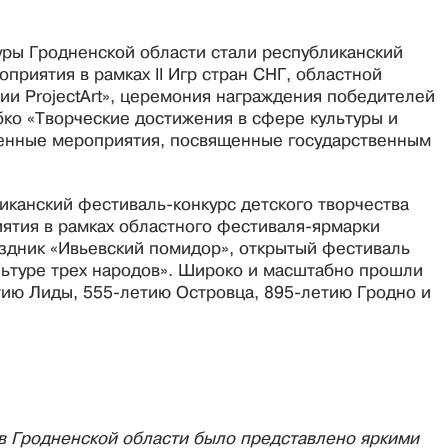
уры Гродненской области стали республиканский
оприятия в рамках II Игр стран СНГ, областной
и ProjectArt», церемония награждения победителей
бко «Творческие достижения в сфере культуры и
венные мероприятия, посвященные государственным
иканский фестиваль-конкурс детского творчества
иятия в рамках областного фестиваля-ярмарки
аздник «Ивьевский помидор», открытый фестиваль
ультуре трех народов». Широко и масштабно прошли
тию Лиды, 555-летию Островца, 895-летию Гродно и
в Гродненской области было представлено яркими