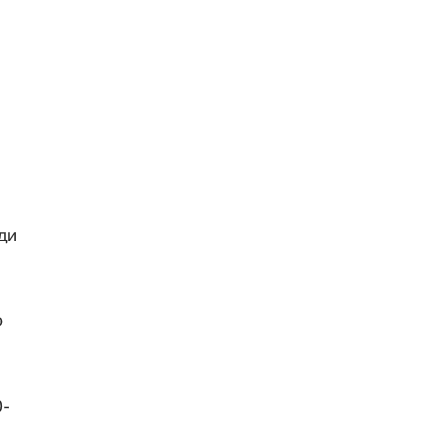
ди
о
0-