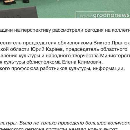
задачи на перспективу рассмотрели сегодня на коллег
еститель председателя облисполкома Виктор Пранюк
кой области Юрий Караев, председатель областного
авления культуры и народного творчества Министерст
ия культуры облисполкома Елена Климович,
кого профсоюза работников культуры, информации,
льтуры. Было не только проведено большое количест
дненского региона достигли немало новых высот.