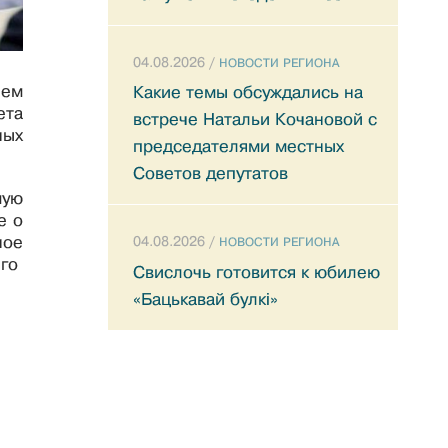
04.08.2026 /
НОВОСТИ РЕГИОНА
лем
Какие темы обсуждались на
ета
встрече Натальи Кочановой с
ных
председателями местных
Советов депутатов
мую
е о
ное
04.08.2026 /
НОВОСТИ РЕГИОНА
его
Свислочь готовится к юбилею
«Бацькавай булкі»