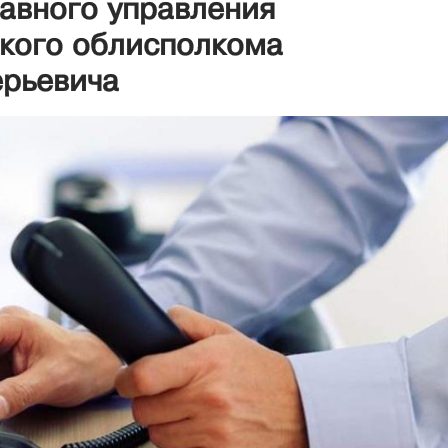
лавного управления
ского облисполкома
ерьевича