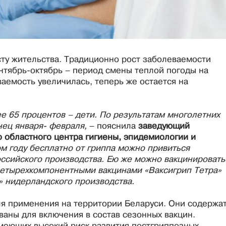
сту жительства. Традиционно рост заболеваемости
тябрь-октябрь – период смены теплой погоды на
аемость увеличилась, теперь же остается на
е 65 процентов – дети. По результатам многолетних
нец января- февраля,
– пояснила
заведующий
областного центра гигиены, эпидемиологии и
ом году бесплатно от гриппа можно привиться
ссийского производства. Ею же можно вакцинировать
 четырехкомпонентными вакцинами «Ваксигрип Тетра»
» нидерландского производства.
я применения на территории Беларуси. Они содержа
ваны для включения в состав сезонных вакцин.
меющих высокий риск развития постгриппозных