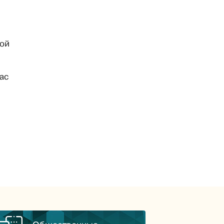
ной
ас