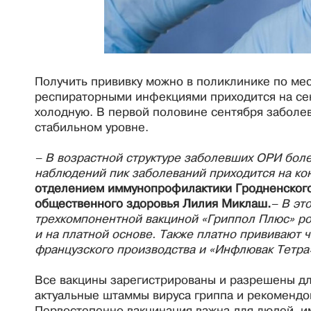
Получить прививку можно в поликлинике по ме
респираторными инфекциями приходится на сен
холодную. В первой половине сентября заболев
стабильном уровне.
– В возрастной структуре заболевших ОРИ боле
наблюдений пик заболеваний приходится на ко
отделением иммунопрофилактики Гродненского 
общественного здоровья Лилия Миклаш.
– В эт
трехкомпонентной вакциной «Гриппол Плюс» ро
и на платной основе. Также платно прививают
французского производства и «Инфлювак Тетра
Все вакцины зарегистрированы и разрешены дл
актуальные штаммы вируса гриппа и рекомендо
Первостепенно вакцинация важна для людей, и