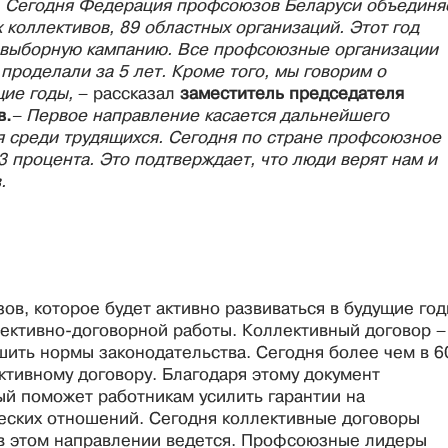
я. Сегодня Федерация профсоюзов Беларуси объединя
 коллективов, 89 областных организаций. Этот год
о-выборную кампанию. Все профсоюзные организации
проделали за 5 лет. Кроме того, мы говорим о
щие годы,
– рассказал
заместитель председателя
в.
– Первое направление касается дальнейшего
 среди трудящихся. Сегодня по стране профсоюзное
3 процента. Это подтверждает, что люди верят нам и
.
в, которое будет активно развиваться в будущие год
лективно-договорной работы. Коллективный договор –
шить нормы законодательства. Сегодня более чем в 6
ективному договору. Благодаря этому документ
ый поможет работникам усилить гарантии на
еских отношений. Сегодня коллективные договоры
а в этом направлении ведется. Профсоюзные лидеры