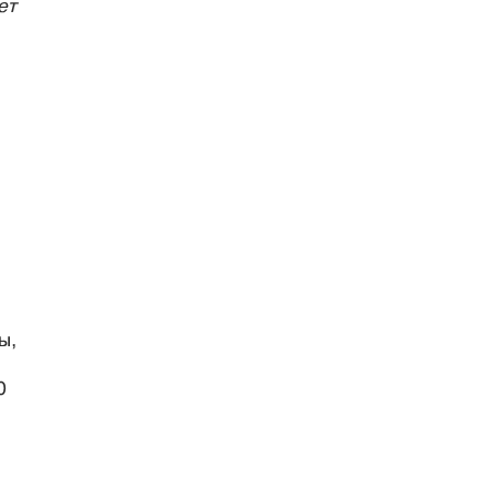
ет
ы,
0