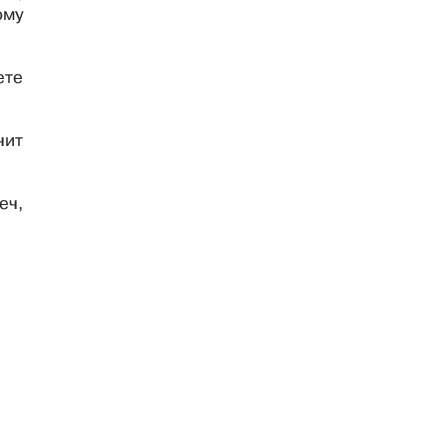
ому
ете
чит
еч,