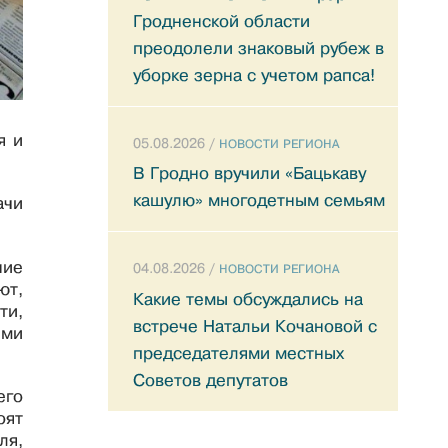
Гродненской области
преодолели знаковый рубеж в
уборке зерна с учетом рапса!
я и
05.08.2026 /
НОВОСТИ РЕГИОНА
В Гродно вручили «Бацькаву
кашулю» многодетным семьям
ачи
ние
04.08.2026 /
НОВОСТИ РЕГИОНА
ют,
Какие темы обсуждались на
ти,
встрече Натальи Кочановой с
ыми
председателями местных
Советов депутатов
его
оят
ля,