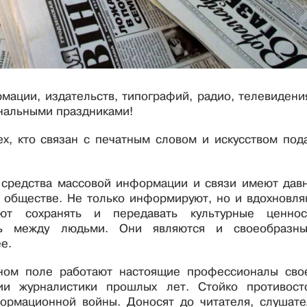
ации, издательств, типографий, радио, телевидени
нальными праздниками!
х, кто связан с печатным словом и искусством под
 средства массовой информации и связи имеют дав
 обществе. Не только информируют, но и вдохновля
т сохранять и передавать культурные ценнос
язь между людьми. Они являются и своеобразн
е.
ном поле работают настоящие профессионалы сво
ии журналистики прошлых лет. Стойко противост
ормационной войны. Доносят до читателя, слушате