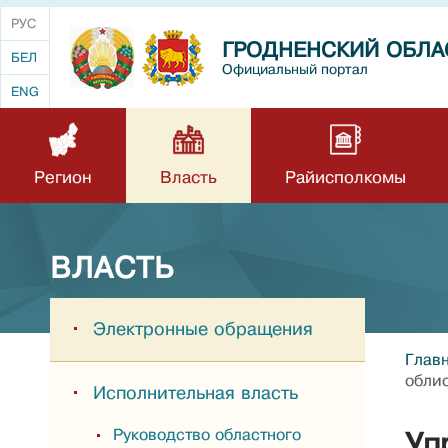
РУС
ГРОДНЕНСКИЙ ОБЛА
БЕЛ
Официальный портал
ENG
Регион
Власть
Райисполкомы
ВЛАСТЬ
Электронные обращения
Глав
обли
Исполнительная власть
Руководство областного
Уп