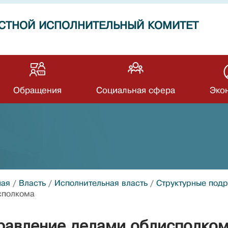
СТНОЙ ИСПОЛНИТЕЛЬНЫЙ КОМИТЕТ
Обращения
Социальная сфера
Эко
ная
/
Власть
/
Исполнительная власть
/
Структурные под
сполкома
равление делами облисполко