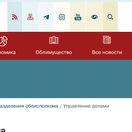
номика
Облимущество
Все новости
разделения облисполкома
/
Управление делами
ма