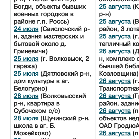
Богди, объекты бывших
25 августа
(К
военных городков в
р-н)
районе г.п. Россь)
25 августа
(В
24 июля
(Свислочский р-
район, 3 лота
н, здания мастерских и
25 августа
(г
бытовой около д.
тепличный к
Гриневичи)
26 августа
(Д
25 июля
(г. Волковыск, 2
н, комплекс 
гаража)
бывшей библ
25 июля
(Дятловский р-н,
Козловщина)
дом культуры в аг.
26 августа
(г
Белогурно)
Транспортна
28 июля
(Волковысский
26 августа
(
р-н, квартира в
район, здани
Субочском с/с)
26 августа
(п
28 июля
(Щучинский р-н,
объектов не
школа в аг. Б.
ОАО Гродно
Можейково)
26 августа
(п