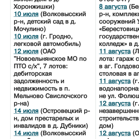
Хоронжишки)
8 августа
(Бе
10 июля
(Волковысский
р-н, комплек
р-н, детский сад в д.
сооружений 
Мочулино)
«Берестовиц
10 июля
(г. Гродно,
государстве
легковой автомобиль)
колледж» в д
12 июля
(ОАО
11 августа
(Л
"Новоельнянское МО по
лота: гараж 
ПТО с/х", 7 лотов:
в аг. Голдов
дебиторская
столовая в а
задолженность и
11 августа
(г
недвижимость в п.
водонапорна
Мельново Свислочского
не ул. Фолю
р-на)
12 августа
(г
14 июля
(Островецкий р-
незавершен
н, дом престарелых и
строительст
инвалидов в д. Дубники)
дом)
14 июля
(Волковысский
12 августа
(О