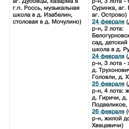
аг. Дубовцы, казарма в
р-н, 3 лота - 
г.п. Россь, музыкальная
Суринка, аг.
школа в д. Изабелин,
аг. Острово)
столовая в д. Мочулино)
24 февраля
(
р-н, 2 лота:
Белогурновс
сад, детский
школа в д. Р
24 февраля
(
р-н, 3 лота 
д. Трухонович
Головли, д. 
25 февраля
(
р-н, 4 лота:
д. Гиричи, д.
Подвеликое, 
26 февраля
(
р-н, жилой д
Хвецевичи)