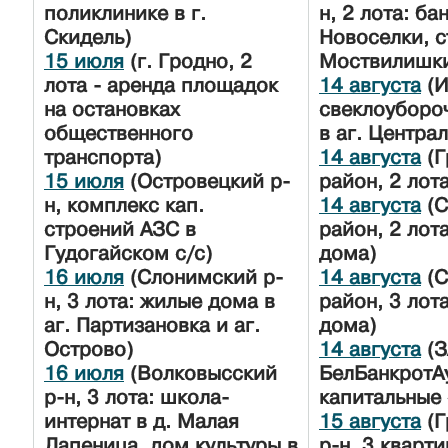
поликлинике в г.
н, 2 лота: бан
Скидель)
Новоселки, с
15 июля
(г. Гродно, 2
Моствилишк
лота - аренда площадок
14 августа
(И
на остановках
свеклоуборо
общественного
в аг. Центра
транспорта)
14 августа
(Г
15 июля
(Островецкий р-
район, 2 лота
н, комплекс кап.
14 августа
(С
строений АЗС в
район, 2 лот
Гудогайском с/с)
дома)
16 июля
(Слонимский р-
14 августа
(С
н, 3 лота: жилые дома в
район, 3 лот
аг. Партизановка и аг.
дома)
Острово)
14 августа
(З
16 июля
(Волковысский
БелБанкротА
р-н, 3 лота: школа-
капитальные 
интернат в д. Малая
15 августа
(Г
Лапеница, дом культуры в
р-н, 3 кварти