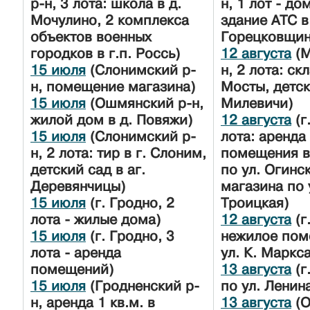
р-н, 3 лота: школа в д.
н, 1 лот - до
Мочулино, 2 комплекса
здание АТС в
объектов военных
Горецковщин
городков в г.п. Россь)
12 августа
(М
15 июля
(Слонимский р-
н, 2 лота: скл
н, помещение магазина)
Мосты, детск
15 июля
(Ошмянский р-н,
Милевичи)
жилой дом в д. Повяжи)
12 августа
(г
15 июля
(Слонимский р-
лота: аренда
н, 2 лота: тир в г. Слоним,
помещения в
детский сад в аг.
по ул. Огинс
Деревянчицы)
магазина по у
15 июля
(г. Гродно, 2
Троицкая)
лота - жилые дома)
12 августа
(г
15 июля
(г. Гродно, 3
нежилое пом
лота - аренда
ул. К. Маркса
помещений)
13 августа
(г
15 июля
(Гродненский р-
по ул. Ленин
н, аренда 1 кв.м. в
13 августа
(О