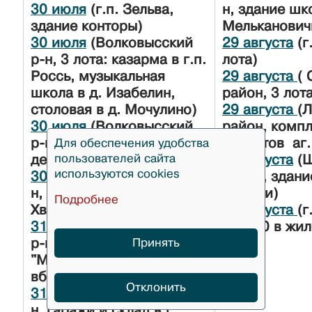
30 июля
(г.п. Зельва,
н, здание шк
здание конторы)
Мельканович
30 июля
(Волковысский
29 августа
(г
р-н, 3 лота: казарма в г.п.
лота)
Россь, музыкальная
29 августа
(
школа в д. Изабелин,
район, 3 лота
столовая в д. Мочулино)
29 августа
(
30 июля
(Волковысский
район, комп
р-н, 2 лота: школа и
объектов аг.
Для обеспечения удобства
пользователей сайта
детский сад в д. Конюхи)
29 августа
(Щ
используются cookies
30 июля
(Сморгонский р-
район, здани
н, жилой дом в д.
Богуши)
Подробнее
Хведевичи)
29 августа
(г
31 июля
(Новогрудский
23/100 в жил
р-н, кап. строения
Принять
"Мурованка Хрептовичей"
вблизи аг. Щорсы)
Отклонить
31 июля
(Гродненский р-
н, гаражи и склад в г.