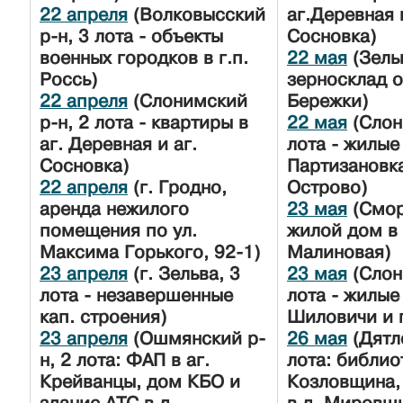
22 апреля
(Волковысский
аг.Деревная 
р-н, 3 лота - объекты
Сосновка)
военных городков в г.п.
22 мая
(Зель
Россь)
зерносклад о
22 апреля
(Слонимский
Бережки)
р-н, 2 лота - квартиры в
22 мая
(Слон
аг. Деревная и аг.
лота - жилые
Сосновка)
Партизановка
22 апреля
(г. Гродно,
Острово)
аренда нежилого
23 мая
(Смор
помещения по ул.
жилой дом в 
Максима Горького, 92-1)
Малиновая)
23 апреля
(г. Зельва, 3
23 мая
(Слон
лота - незавершенные
лота - жилые 
кап. строения)
Шиловичи и 
23 апреля
(Ошмянский р-
26 мая
(Дятл
н, 2 лота: ФАП в аг.
лота: библиот
Крейванцы, дом КБО и
Козловщина,