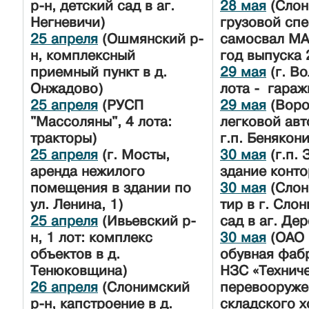
р-н, детский сад в аг.
28 мая
(Слон
Негневичи)
грузовой сп
25 апреля
(Ошмянский р-
самосвал MA
н, комплексный
год выпуска 
приемный пункт в д.
29 мая
(г. Во
Онжадово)
лота - гараж
25 апреля
(РУСП
29 мая
(Воро
"Массоляны", 4 лота:
легковой ав
тракторы)
г.п. Бенякони
25 апреля
(г. Мосты,
30 мая
(г.п. 
аренда нежилого
здание конто
помещения в здании по
30 мая
(Слон
ул. Ленина, 1)
тир в г. Сло
25 апреля
(Ивьевский р-
сад в аг. Де
н, 1 лот: комплекс
30 мая
(ОАО 
объектов в д.
обувная фабр
Тенюковщина)
НЗС «Технич
26 апреля
(Слонимский
перевооруже
р-н, капстроение в д.
складского х