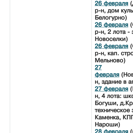
26 февраля
(
р-н, дом куль
Белогурно)
26 февраля
(
р-н, 2 лота -
Новоселки)
26 февраля
(
р-н, кап. стр
Мельново)
27
февраля
(Нов
н, здание в 
27 февраля
(
н, 4 лота: шк
Богуши, д.Кр
техническое 
Каменка, КПП
Нароши)
28 февраля
(