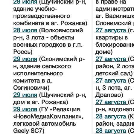
28 июля
(Щучинский р-н,
в праве на
здание учебно-
администрат
производственного
аг. Василишк
комбината в аг. Рожанка)
Слонимский 
28 июля
(Волковысский
27 августа
(г
р-н, 3 лота - объекты
квартиры в
военных городков в г.п.
блокированн
Россь)
доме)
29 июля
(Слонимский р-
27 августа
(
н, здание сельского
район, 2 лота
исполнительного
детский сад)
комитета в д.
27 августа
(С
Озгиновичи)
н, 3 лота, аг.
29 июля
(Щучинский р-н,
Драпово)
дом в аг. Рожанка)
27 августа
(
29 июля
(ГУ «Редакция
р-н, водонап
«НовоМедиаКомпания»,
28 августа
(К
легковой автомобиль
район, задан
Geely SC7)
28 августа
(С