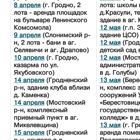
8 апреля
(г. Гродно, 2
лота: школы 
лота - аренда площадок
д.Красули, т
на бульваре Ленинского
здание в аг.
Комсомола)
12 мая
(г.п. 
9 апреля
(Слонимский р-
здание ЦСО)
н, 2 лота - бани в аг.
12 мая
(Грод
Селявичи и аг. Драпово)
детский сад 
10 апреля
(г. Гродно,
12 мая
(Мост
казарма по ул.
администрат
Якубовского)
в д. Голубы)
14 апреля
(Гродненский
13 мая
(Бере
р-н, здание клуба вблизи
н, комплекс 
д. Каменка)
сооружений 
14 апреля
(Мостовский
«Берестовиц
р-н, комплексный
государстве
приемный пункт в аг.
колледж» в д
Микелевщина)
13 мая
(г. Гр
15 апреля
(Гродненский
аренда поме