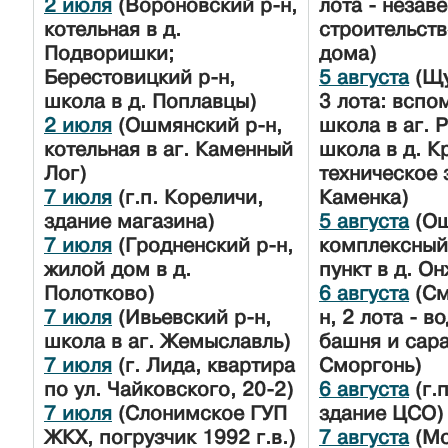
2 июля
(Вороновский р-н,
лота - незав
котельная в д.
строительст
Подворишки;
дома)
Берестовицкий р-н,
5 августа
(Щу
школа в д. Поплавцы)
3 лота: вспо
2 июля
(Ошмянский р-н,
школа в аг. 
котельная в аг. Каменный
школа в д. К
Лог)
техническое 
7 июля
(г.п. Кореличи,
Каменка)
здание магазина)
5 августа
(Ош
7 июля
(Гродненский р-н,
комплексный
жилой дом в д.
пункт в д. О
Полотково)
6 августа
(См
7 июля
(Ивьевский р-н,
н, 2 лота - 
школа в аг. Жемыславль)
башня и сара
7 июля
(г. Лида, квартира
Сморгонь)
по ул. Чайковского, 20-2)
6 августа
(г.п
7 июля
(Слонимское ГУП
здание ЦСО)
ЖКХ, погрузчик 1992 г.в.)
7 августа
(Мо