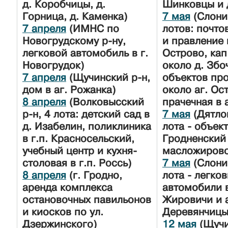
д. Коробчицы, д.
Шинковцы и 
Горница, д. Каменка)
7 мая
(Слони
7 апреля
(ИМНС по
лотов: почто
Новогрудскому р-ну,
и правление 
легковой автомобиль в г.
Острово, кап
Новогрудок)
около д. Збо
7 апреля
(Щучинский р-н,
объектов пр
дом в аг. Рожанка)
около аг. Ос
8 апреля
(Волковысский
прачечная в 
р-н, 4 лота: детский сад в
7 мая
(Дятлов
д. Изабелин, поликлиника
лота - объек
в г.п. Красносельский,
Гродненский
учебный центр и кухня-
масложирово
столовая в г.п. Россь)
7 мая
(Слони
8 апреля
(г. Гродно,
лота - легко
аренда комплекса
автомобили в
остановочных павильонов
Жировичи и а
и киосков по ул.
Деревянчицы
Дзержинского)
12 мая
(Щучи