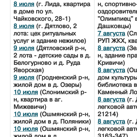
8 июля
(г. Лида, квартира
н, спортивно
в доме по ул.
оздоровител
Чайковского, 28-1)
"Олимпиец" в
8 июля
(г. Дятлово, 2
Дашковцы)
лота: цех ритуальных
7 августа
(Сл
услуг и здание нежилое)
РУП ЖКХ, кв
9 июля
(Дятловский р-н,
8 августа
(Зе
2 лота - детские сады в д.
н, здание пра
Белогурново и д. Руда
Кривичи)
Яворская)
8 августа
(Ош
9 июля
(Гродненский р-н,
дом культуры
жилой дом в д. Озеры)
библиотека в
10 июля
(Слонимский р-
Каменный Ло
н, квартира в аг.
8 августа
(г.
Мижевичи)
легковой ав
10 июля
(Ошмянский р-н,
21214)
жилой дом в д. Поляники)
8 августа
(г.
10 июля
(Ошмянский р-н,
легковой ав
жилой дом в д.
3163-347)