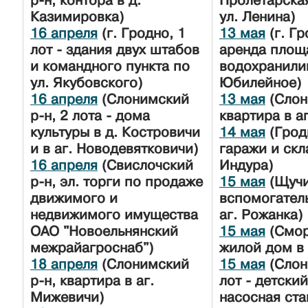
р-н, контора в д.
Пролетарская
Казимировка)
ул. Ленина)
16 апреля
(г. Гродно, 1
13 мая
(г. Гр
лот - здания двух штабов
аренда площ
и командного пункта по
водохранил
ул. Якубовского)
Юбилейное)
16 апреля
(Слонимский
13 мая
(Слон
р-н, 2 лота - дома
квартира в а
культуры в д. Костровичи
14 мая
(Грод
и в аг. Новодевятковичи)
гаражи и скла
16 апреля
(Свислочский
Индура)
р-н, эл. торги по продаже
15 мая
(Щучи
движимого и
вспомогател
недвижимого имущества
аг. Рожанка)
ОАО "Новоельнянский
15 мая
(Смор
межрайагроснаб")
жилой дом в 
18 апреля
(Слонимский
15 мая
(Слон
р-н, квартира в аг.
лот - детски
Мижевичи)
насосная ста