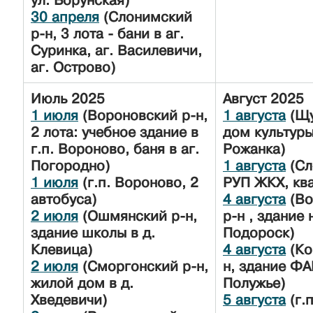
ул. Борунская)
30 апреля
(Слонимский
р-н, 3 лота - бани в аг.
Суринка, аг. Василевичи,
аг. Острово)
Июль
2025
Август
2025
1 июля
(Вороновский р-н,
1 августа
(Щу
2 лота: учебное здание в
дом культуры
г.п. Вороново, баня в аг.
Рожанка)
Погородно)
1 августа
(Сл
1 июля
(г.п. Вороново, 2
РУП ЖКХ, кв
автобуса)
4 августа
(Во
2 июля
(Ошмянский р-н,
р-н , здание 
здание школы в д.
Подороск)
Клевица)
4 августа
(Ко
2 июля
(Сморгонский р-н,
н, здание ФА
жилой дом в д.
Полужье)
Хведевичи)
5 августа
(г.п