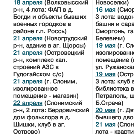
18 апреля
(Волковысский
Новоселки)
р-н, 4 лота: ФАП в д.
16 мая
(Смор
Богди и объекты бывших
3 лота: водо
военных городков в
башня и сара
районе г.п. Россь)
Сморгонь, га
21 апреля
(Новогрудский
Белевичи)
р-н, здание в аг. Щорсы)
19 мая
(г. С
21 апреля
(Островецкий
изолированн
р-н, комплекс кап.
помещение (
строений АЗС в
ул. Ружанска
Гудогайском с/с)
19 мая
(Остр
21 апреля
(г. Слоним,
3 лота: клуб 
изолированное
библиотека в
помещение - магазин)
Петраполь, ш
22 апреля
(Слонимский
Б.Страча)
р-н, 2 лота: Бердовичский
20 мая
(г. Дя
дом фольклора в д.
бывшего дво
Шишки, клуб в аг.
21 мая
(Слон
Острово)
лота - кварт