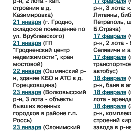
р-н, 2 лота - кап.
17 февраля
(
строения в д.
р-н, 3 лота: к
Казимировка)
Литвяны, биб
21 января
(г. Гродно,
Петраполь, ш
складское помещение по
Б.Страча)
ул. Врублевского)
17 февраля
(
21 января
(ГП
р-н, 2 лота - 
"Гродненский центр
Селявичи и а
недвижимости", кран
17 февраля
(
мостовой)
транспортное
22 января
(Ошмянский р-
автобус)
н, здание КБО и АТС в д.
18 февраля
(
Горецковщина)
р-н, баня в а
23 января
(Волковысский
18 февраля
(
р-н, 3 лота - объекты
лота - аренд
бывших военных
18 февраля
(
городков в районе г.п.
р-н, комплек
Россь)
строений ки
23 января
(Слонимский
завода в р-не