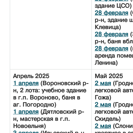
здание ЦСО)
28 февраля
(
р-н, здание 
Клевица)
28 февраля
(
р-н, баня вбл
28 февраля
(
аренда поме
Ленина)
Апрель
2025
Май
2025
1 апреля
(Вороновский р-
2 мая
(Гродн
н, 2 лота: учебное здание
легковой авт
в г.п. Вороново, баня в
Гожа)
аг. Погородно)
2 мая
(Гродн
1 апреля
(Дятловский р-
легковой авт
н, мастерская в г.п.
Скидель)
Новоельня)
2 мая
(Слони