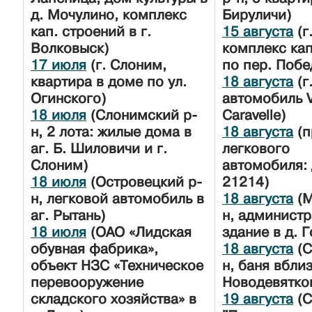
д. Мочулино, комплекс
Бируличи)
кап. строений в г.
15 августа
(г
Волковыск)
комплекс кап
17 июля
(г. Слоним,
по пер. Побе
квартира в доме по ул.
18 августа
(г
Огинского)
автомобиль 
18 июля
(Слонимский р-
Caravelle)
н, 2 лота: жилые дома в
18 августа
(п
аг. Б. Шиловичи и г.
легкового
Слоним)
автомобиля:
18 июля
(Островецкий р-
21214)
н, легковой автомобиль в
18 августа
(М
аг. Рытань)
н, админист
18 июля
(ОАО «Лидская
здание в д. 
обувная фабрика»,
18 августа
(С
объект НЗС «Техническое
н, баня вблиз
перевооружение
Новодевятко
складского хозяйства» в
19 августа
(С