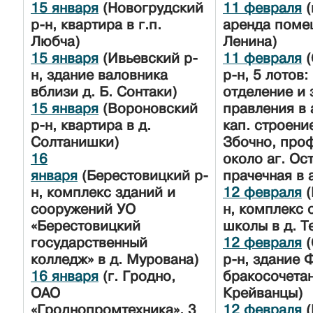
15 января
(Новогрудский
11 февраля
(
р-н, квартира в г.п.
аренда поме
Любча)
Ленина)
15 января
(Ивьевский р-
11 февраля
(
н, здание валовника
р-н, 5 лотов:
вблизи д. Б. Сонтаки)
отделение и 
15 января
(Вороновский
правления в 
р-н, квартира в д.
кап. строени
Солтанишки)
Збочно, про
16
около аг. Ос
января
(Берестовицкий р-
прачечная в 
н, комплекс зданий и
12 февраля
(
сооружений УО
н, комплекс 
«Берестовицкий
школы в д. 
государственный
12 февраля
(
колледж» в д. Мурована)
р-н, здание 
16 января
(г. Гродно,
бракосочетан
ОАО
Крейванцы)
«Гроднопромтехника», 3
12 февраля
(