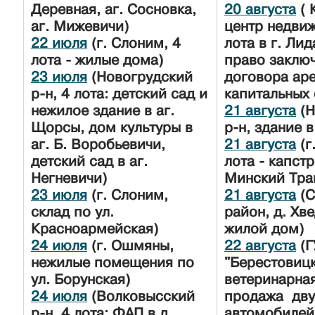
Деревная, аг. Сосновка,
20 августа
( 
аг. Мижевичи)
центр недвиж
22 июля
(г. Слоним, 4
лота в г. Лид
лота - жилые дома)
право заклю
23 июля
(Новогрудский
договора ар
р-н, 4 лота: детский сад и
капитальных 
нежилое здание в аг.
21 августа
(Н
Щорсы, дом культуры в
р-н, здание 
аг. Б. Воробьевичи,
21 августа
(г
детский сад в аг.
лота - капстр
Негневичи)
Минский Тра
23 июля
(г. Слоним,
21 августа
(С
склад по ул.
район, д. Хв
Красноармейская)
жилой дом)
24 июля
(г. Ошмяны,
22 августа
(Г
нежилые помещения по
"Берестовиц
ул. Борунская)
ветеринарная
24 июля
(Волковысский
продажа дв
р-н, 4 лота: ФАП в д.
автомобилей