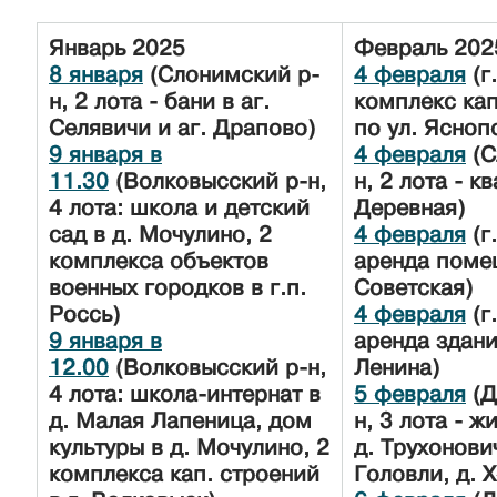
Январь
2025
Февраль
20
8 января
(Слонимский р-
4 февраля
(г
н, 2 лота - бани в аг.
комплекс кап
Селявичи и аг. Драпово)
по ул. Ясноп
9 января в
4 февраля
(С
11.30
(Волковысский р-н,
н, 2 лота - к
4 лота: школа и детский
Деревная)
сад в д. Мочулино, 2
4 февраля
(г
комплекса объектов
аренда поме
военных городков в г.п.
Советская)
Россь)
4 февраля
(г
9 января в
аренда здани
12.00
(Волковысский р-н,
Ленина)
4 лота: школа-интернат в
5 февраля
(Д
д. Малая Лапеница, дом
н, 3 лота - 
культуры в д. Мочулино, 2
д. Трухонович
комплекса кап. строений
Головли, д. 