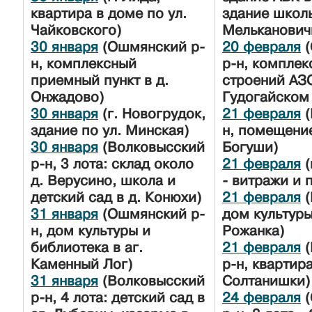
квартира в доме по ул.
здание школы
Чайковского)
Мельканович
30 января
(Ошмянский р-
20 февраля
(
н, комплексный
р-н, комплек
приемный пункт в д.
строений АЗ
Онжадово)
Гудогайском 
30 января
(г. Новогрудок,
21 февраля
(
здание по ул. Минская)
н, помещени
30 января
(Волковысский
Богуши)
р-н, 3 лота: склад около
21 февраля
(
д. Верусино, школа и
- витражи и п
детский сад в д. Конюхи)
21 февраля
(
31 января
(Ошмянский р-
дом культуры
н, дом культуры и
Рожанка)
библиотека в аг.
21 февраля
(
Каменный Лог)
р-н, квартира
31 января
(Волковысский
Солтанишки)
р-н, 4 лота: детский сад в
24 февраля
(