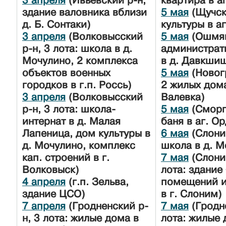
3 апреля
(Ивьевский р-н,
квартира в а
здание валовника вблизи
5 мая
(Щучск
д. Б. Сонтаки)
культуры в а
3 апреля
(Волковысский
5 мая
(Ошмян
р-н, 3 лота: школа в д.
администрат
Мочулино, 2 комплекса
в д. Давкши
объектов военных
5 мая
(Новог
городков в г.п. Россь)
2 жилых дома
3 апреля
(Волковысский
Валевка)
р-н, 3 лота: школа-
5 мая
(Сморг
интернат в д. Малая
баня в аг. О
Лапеница, дом культуры в
6 мая
(Слони
д. Мочулино, комплекс
школа в д. М
кап. строений в г.
7 мая
(Слони
Волковыск)
лота: здание
4 апреля
(г.п. Зельва,
помещений и
здание ЦСО)
в г. Слоним)
7 апреля
(Гродненский р-
7 мая
(Гродне
н, 3 лота: жилые дома в
лота: жилые 