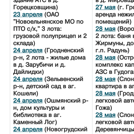
здание АТС в д.
в д. Мировщ
Горецковщина)
27 мая
(г. Гр
23 апреля
(ОАО
аренда нежи
"Новоельнянское МО по
помещений)
ПТО с/х," 3 лота:
28 мая
(Воро
грузовой полуприцеп и 2
2 лота: баня 
склада)
Жирмуны, до
24 апреля
(Гродненский
г.п. Радунь)
р-н, 2 лота - жилые дома
28 мая
(Остр
в д. Зарубичи и д.
комплекс кап
Дайлидки)
АЗС в Гудога
24 апреля
(Зельвенский
28 мая
(Слон
р-н, детский сад в аг.
квартира в а
Кошели)
28 мая
(Грод
24 апреля
(Ошмянский р-
легковой авт
н, дом культуры и
Гожа)
библиотека в аг.
28 мая
(Слон
Каменный Лог)
легковой авт
24 апреля
(Новогрудский
Деревянчицы