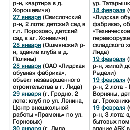
р-н, квартира в д.
ур. Татарышк
Хорошевичи)
18 февраля
(
27 января
(Свислочский
«Лидская об
р-н, 2 лота: детский сад в
фабрика», о
г.п. Порозово, детский
«Техническое
сад в аг. Хоневичи)
перевооруже
28 января
(Ошмянский р-
складского х
н, здание клуба в д.
Лида)
Поляны)
19 февраля
(
28 января
(ОАО «Лидская
р-н, жилой д
обувная фабрика»,
Рыдели)
объект незавершенного
19 февраля
(
строительства в г. Лида)
р-н, 2 лота -
29 января
(г. Гродно, 2
Ворняны, дет
лота: клуб по ул. Ленина,
аг. Трокеник
Центр внешкольной
19 февраля
(
работы «Прамень» по ул.
р-н, 3 лота: 
Горновых)
бытовых пом
30 января
(г. Лида,
здание АБК в