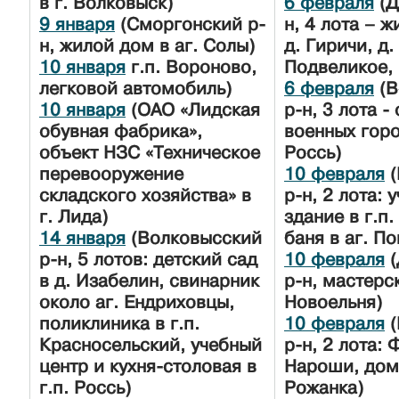
в г. Волковыск)
6 февраля
(Д
9 января
(Сморгонский р-
н, 4 лота – 
н, жилой дом в аг. Солы)
д. Гиричи, д.
10 января
г.п. Вороново,
Подвеликое, 
легковой автомобиль)
6 февраля
(В
10 января
(ОАО «Лидская
р-н, 3 лота -
обувная фабрика»,
военных горо
объект НЗС «Техническое
Россь)
перевооружение
10 февраля
(
складского хозяйства» в
р-н, 2 лота: 
г. Лида)
здание в г.п
14 января
(Волковысский
баня в аг. П
р-н, 5 лотов: детский сад
10 февраля
(
в д. Изабелин, свинарник
р-н, мастерск
около аг. Ендриховцы,
Новоельня)
поликлиника в г.п.
10 февраля
(
Красносельский, учебный
р-н, 2 лота: 
центр и кухня-столовая в
Нароши, дом 
г.п. Россь)
Рожанка)