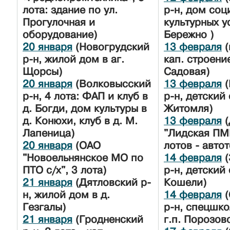
лота: здание по ул.
р-н, дом соц
Прогулочная и
культурных ус
оборудование)
Бережно )
20 января
(Новогрудский
13 февраля
(
р-н, жилой дом в аг.
кап. строение
Щорсы)
Садовая)
20 января
(Волковысский
13 февраля
(
р-н, 4 лота: ФАП и клуб в
р-н, детский 
д. Богди, дом культуры в
Житомля)
д. Конюхи, клуб в д. М.
13 февраля
(
Лапеница)
"Лидская ПМ
20 января
(ОАО
лотов - авто
"Новоельнянское МО по
14 февраля
(
ПТО с/х", 3 лота)
р-н, детский 
21 января
(Дятловский р-
Кошели)
н, жилой дом в д.
14 февраля
(
Гезгалы)
р-н, спецшко
21 января
(Гродненский
г.п. Порозов