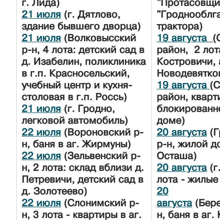
г. Лида)
"Протасовщи
21 июля
(г. Дятлово,
"Гроднооблга
здание бывшего дворца)
трактора)
21 июля
(Волковысский
1
9 августа
(
р-н, 4 лота: детский сад в
район, 2 лот
д. Изабелин, поликлиника
Костровичи, 
в г.п. Красносельский,
Новодевятко
учебный центр и кухня-
19 августа
(
столовая в г.п. Россь)
район, кварт
21 июля
(г. Гродно,
блокированн
легковой автомобиль)
доме)
22 июля
(Вороновский р-
20 августа
(Г
н, баня в аг. Жирмуны)
р-н, жилой д
22 июля
(Зельвенский р-
Осташа)
н, 2 лота: склад вблизи д.
20 августа
(г
Петревичи, детский сад в
лота - жилые
д. Золотеево)
20
22 июля
(Слонимский р-
августа
(Бере
н, 3 лота - квартиры в аг.
н, баня в аг.